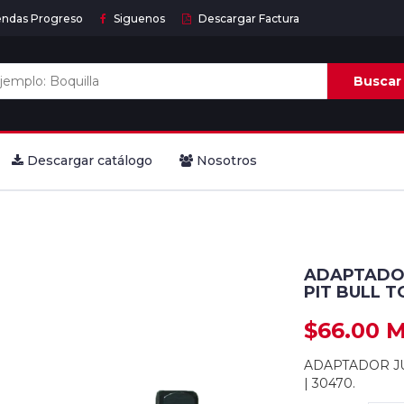
endas Progreso
Siguenos
Descargar Factura
Buscar
Descargar catálogo
Nosotros
ADAPTADOR
PIT BULL T
$66.00 
ADAPTADOR JU
| 30470.