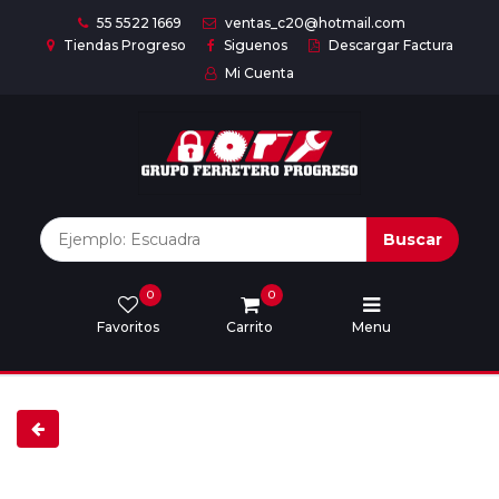
55 5522 1669
ventas_c20@hotmail.com
Tiendas Progreso
Siguenos
Descargar Factura
Mi Cuenta
Inicio
Nuestras
Marcas
Buscar
0
0
Marcas
Favoritos
Carrito
Menu
Descargar
catálogo
Nosotros