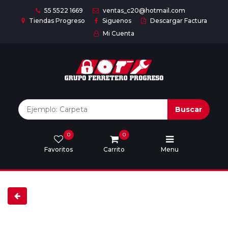
55 5522 1669
ventas_c20@hotmail.com
Tiendas Progreso
Siguenos
Descargar Factura
Mi Cuenta
Inicio
Nuestras
Marcas
Buscar
0
0
Marcas
Favoritos
Carrito
Menu
Descargar
catálogo
Nosotros