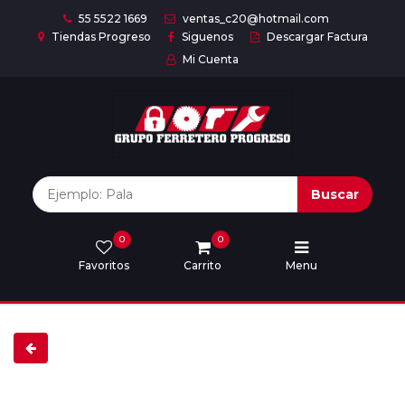
55 5522 1669
ventas_c20@hotmail.com
Tiendas Progreso
Siguenos
Descargar Factura
Mi Cuenta
Inicio
Nuestras
Marcas
Buscar
0
0
Marcas
Favoritos
Carrito
Menu
Descargar
catálogo
Nosotros