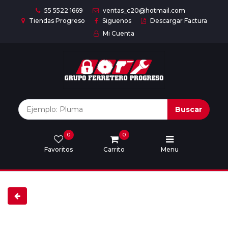
55 5522 1669
ventas_c20@hotmail.com
Tiendas Progreso
Siguenos
Descargar Factura
Mi Cuenta
Inicio
Nuestras
Marcas
Buscar
0
0
Marcas
Favoritos
Carrito
Menu
Descargar
catálogo
Nosotros