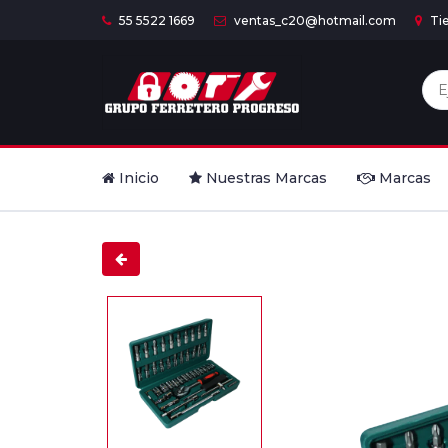
55 5522 1669
ventas_c20@hotmail.com
Ti
Inicio
Nuestras Marcas
Marcas