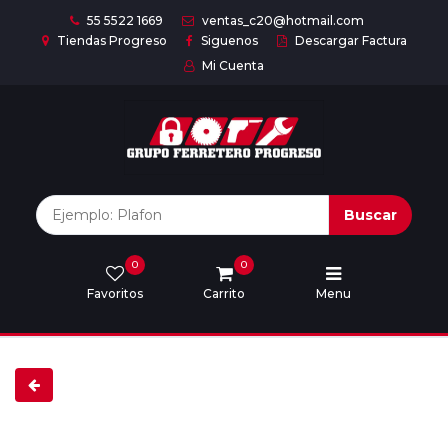
55 5522 1669
ventas_c20@hotmail.com
Tiendas Progreso
Siguenos
Descargar Factura
Mi Cuenta
Inicio
Nuestras
Marcas
Buscar
0
0
Marcas
Favoritos
Carrito
Menu
Descargar
catálogo
Nosotros