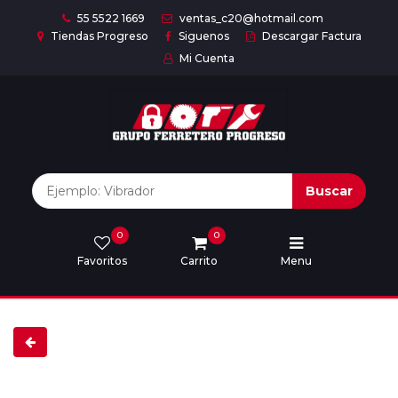
55 5522 1669
ventas_c20@hotmail.com
Tiendas Progreso
Siguenos
Descargar Factura
Mi Cuenta
Inicio
Nuestras
Marcas
Buscar
0
0
Marcas
Favoritos
Carrito
Menu
Descargar
catálogo
Nosotros