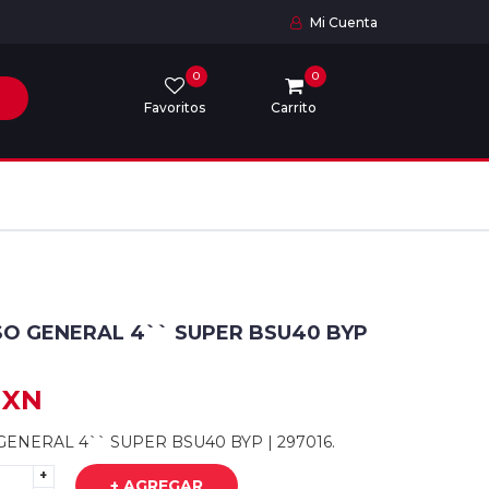
Mi Cuenta
0
0
Favoritos
Carrito
O GENERAL 4`` SUPER BSU40 BYP
MXN
ENERAL 4`` SUPER BSU40 BYP | 297016.
+
+ AGREGAR