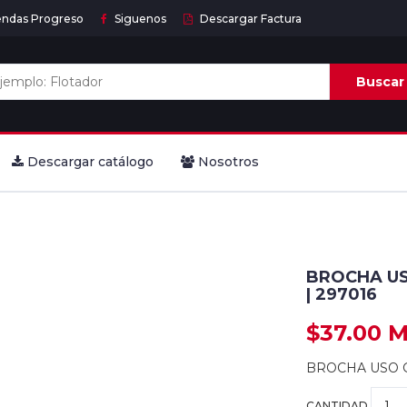
endas Progreso
Siguenos
Descargar Factura
Buscar
Descargar catálogo
Nosotros
BROCHA US
| 297016
$37.00 
BROCHA USO G
CANTIDAD