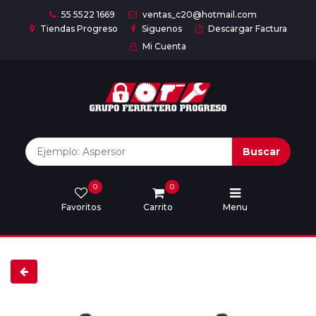
55 5522 1669
ventas_c20@hotmail.com
Tiendas Progreso
Siguenos
Descargar Factura
Mi Cuenta
Inicio
Nuestras
Marcas
Buscar
0
0
Marcas
Favoritos
Carrito
Menu
Descargar
catálogo
Nosotros