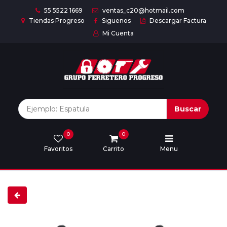
55 5522 1669
ventas_c20@hotmail.com
Tiendas Progreso
Siguenos
Descargar Factura
Mi Cuenta
Inicio
Nuestras
Marcas
Buscar
0
0
Marcas
Favoritos
Carrito
Menu
Descargar
catálogo
Nosotros