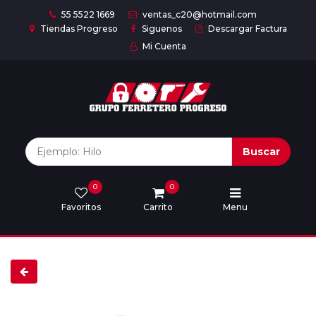
55 5522 1669
ventas_c20@hotmail.com
Tiendas Progreso
Siguenos
Descargar Factura
Mi Cuenta
Inicio
Nuestras
Marcas
Buscar
0
0
Marcas
Favoritos
Carrito
Menu
Descargar
catálogo
Nosotros