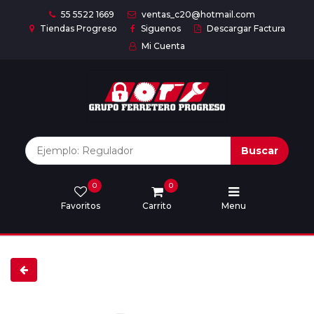
55 5522 1669
ventas_c20@hotmail.com
Tiendas Progreso
Siguenos
Descargar Factura
Mi Cuenta
Inicio
Nuestras
Marcas
Buscar
0
0
Marcas
Favoritos
Carrito
Menu
Descargar
catálogo
Nosotros