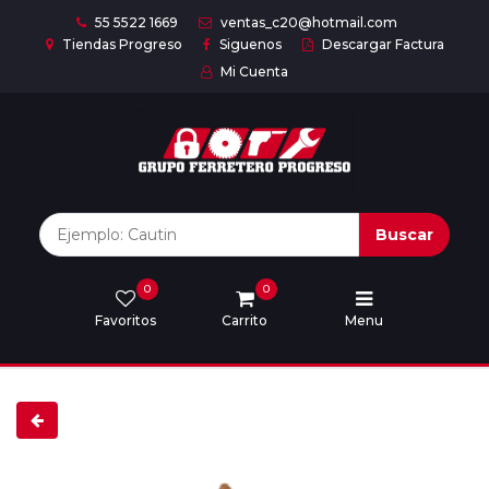
55 5522 1669
ventas_c20@hotmail.com
Tiendas Progreso
Siguenos
Descargar Factura
Mi Cuenta
Inicio
Nuestras
Marcas
Buscar
0
0
Marcas
Favoritos
Carrito
Menu
Descargar
catálogo
Nosotros