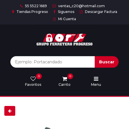
55 5522 1669
ventas_c20@hotmail.com
Tiendas Progreso
Siguenos
Descargar Factura
Mi Cuenta
Inicio
Nuestras
Marcas
Buscar
0
0
Marcas
Favoritos
Carrito
Menu
Descargar
catálogo
Nosotros