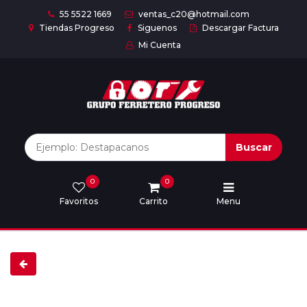
55 5522 1669
ventas_c20@hotmail.com
Tiendas Progreso
Siguenos
Descargar Factura
Mi Cuenta
Inicio
Nuestras
Marcas
Buscar
0
0
Marcas
Favoritos
Carrito
Menu
Descargar
catálogo
Nosotros