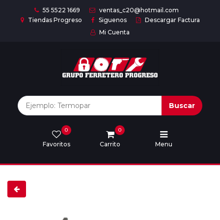
55 5522 1669
ventas_c20@hotmail.com
Tiendas Progreso
Siguenos
Descargar Factura
Mi Cuenta
Inicio
Nuestras
Marcas
Buscar
0
0
Marcas
Favoritos
Carrito
Menu
Descargar
catálogo
Nosotros