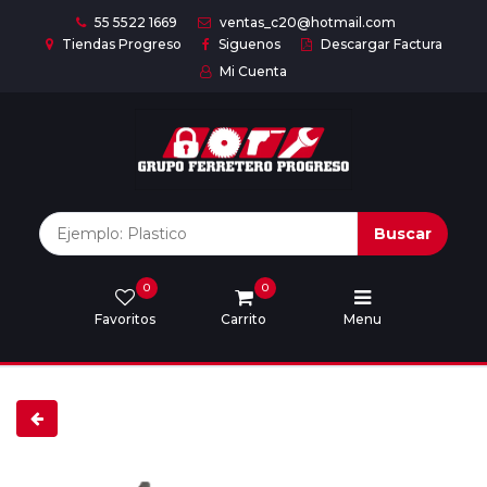
55 5522 1669
ventas_c20@hotmail.com
Tiendas Progreso
Siguenos
Descargar Factura
Mi Cuenta
Inicio
Nuestras
Marcas
Buscar
0
0
Marcas
Favoritos
Carrito
Menu
Descargar
catálogo
Nosotros