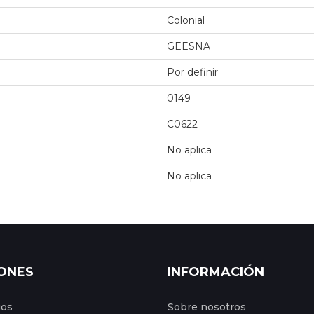
Colonial
GEESNA
Por definir
0149
C0622
No aplica
No aplica
ONES
INFORMACIÓN
gos
Sobre nosotros