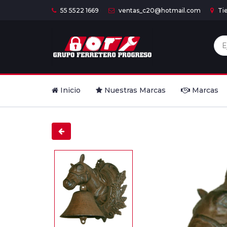
55 5522 1669
ventas_c20@hotmail.com
Ti
Inicio
Nuestras Marcas
Marcas