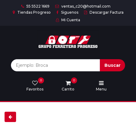
55 5522 1669
ventas_c20@hotmail.com
Tiendas Progreso
Siguenos
Descargar Factura
Mi Cuenta
Inicio
Nuestras
Marcas
Buscar
0
0
Marcas
Favoritos
Carrito
Menu
Descargar
catálogo
Nosotros