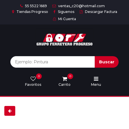
55 5522 1669
ventas_c20@hotmail.com
Tiendas Progreso
Siguenos
Descargar Factura
Mi Cuenta
Inicio
Nuestras
Marcas
Buscar
0
0
Marcas
Favoritos
Carrito
Menu
Descargar
catálogo
Nosotros