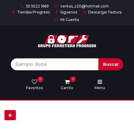
55 5522 1669
ventas_c20@hotmail.com
Tiendas Progreso
Siguenos
Descargar Factura
Mi Cuenta
Inicio
Nuestras
Marcas
Buscar
0
0
Marcas
Favoritos
Carrito
Menu
Descargar
catálogo
Nosotros