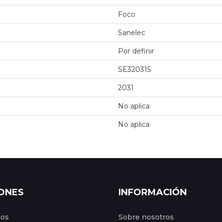
Foco
Sanelec
Por definir
SE320315
2031
No aplica
No aplica
ONES
INFORMACIÓN
gos
Sobre nosotros