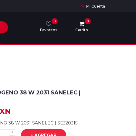
Mi Cuenta
0
0
Favoritos
Carrito
GENO 38 W 2031 SANELEC |
MXN
O 38 W 2031 SANELEC | SE320315.
+
+ AGREGAR