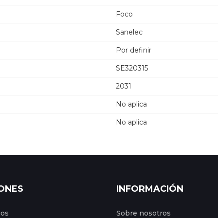
Foco
Sanelec
Por definir
SE320315
2031
No aplica
No aplica
ONES
INFORMACIÓN
gos
Sobre nosotros