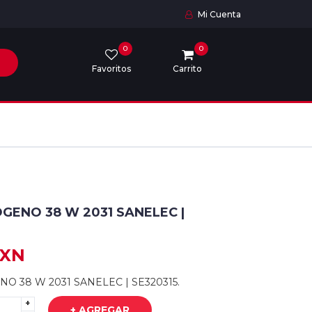
Mi Cuenta
0
0
Favoritos
Carrito
GENO 38 W 2031 SANELEC |
MXN
O 38 W 2031 SANELEC | SE320315.
+
+ AGREGAR