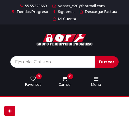
55 5522 1669
ventas_c20@hotmail.com
Tiendas Progreso
Siguenos
Descargar Factura
Mi Cuenta
Inicio
Nuestras
Marcas
Buscar
0
0
Marcas
Favoritos
Carrito
Menu
Descargar
catálogo
Nosotros