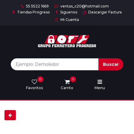
55 5522 1669
ventas_c20@hotmail.com
Tiendas Progreso
Siguenos
Descargar Factura
Mi Cuenta
Inicio
Nuestras
Marcas
Buscar
0
0
Marcas
Favoritos
Carrito
Menu
Descargar
catálogo
Nosotros