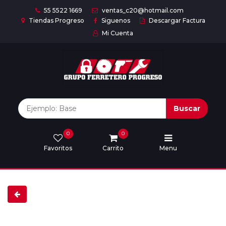
55 5522 1669
ventas_c20@hotmail.com
Tiendas Progreso
Siguenos
Descargar Factura
Mi Cuenta
Inicio
Nuestras
Marcas
Buscar
0
0
Marcas
Favoritos
Carrito
Menu
Descargar
catálogo
Nosotros