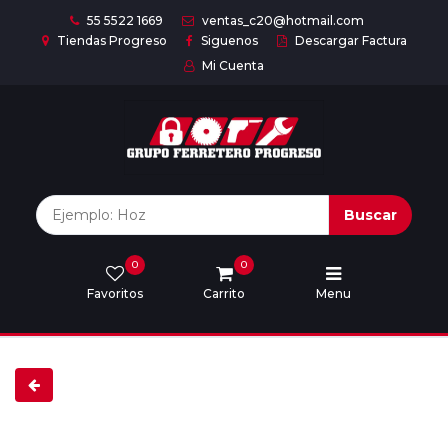
55 5522 1669
ventas_c20@hotmail.com
Tiendas Progreso
Siguenos
Descargar Factura
Mi Cuenta
Inicio
Nuestras
Marcas
Buscar
0
0
Marcas
Favoritos
Carrito
Menu
Descargar
catálogo
Nosotros