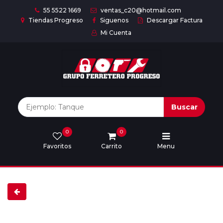
55 5522 1669
ventas_c20@hotmail.com
Tiendas Progreso
Siguenos
Descargar Factura
Mi Cuenta
Inicio
Nuestras
Marcas
Buscar
0
0
Marcas
Favoritos
Carrito
Menu
Descargar
catálogo
Nosotros