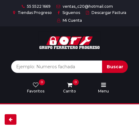
55 5522 1669
ventas_c20@hotmail.com
Tiendas Progreso
Siguenos
Descargar Factura
Mi Cuenta
Inicio
Nuestras
Marcas
Buscar
0
0
Marcas
Favoritos
Carrito
Menu
Descargar
catálogo
Nosotros