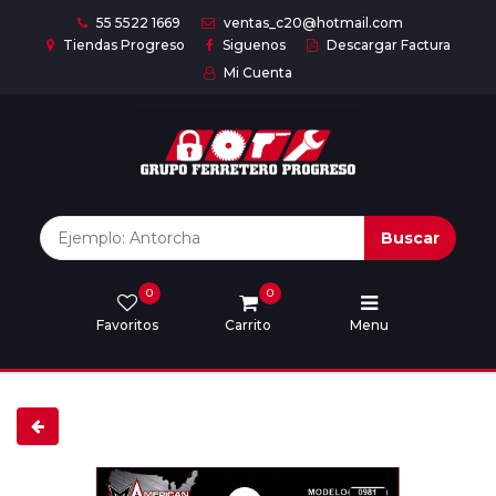
55 5522 1669
ventas_c20@hotmail.com
Tiendas Progreso
Siguenos
Descargar Factura
Mi Cuenta
Inicio
Nuestras
Marcas
Buscar
0
0
Marcas
Favoritos
Carrito
Menu
Descargar
catálogo
Nosotros