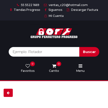
55 5522 1669
ventas_c20@hotmail.com
Tiendas Progreso
Siguenos
Descargar Factura
Mi Cuenta
Inicio
Nuestras
Marcas
Buscar
0
0
Marcas
Favoritos
Carrito
Menu
Descargar
catálogo
Nosotros