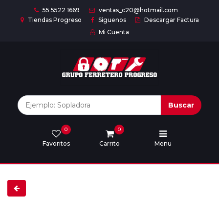
55 5522 1669
ventas_c20@hotmail.com
Tiendas Progreso
Siguenos
Descargar Factura
Mi Cuenta
Inicio
Nuestras
Marcas
Buscar
0
0
Marcas
Favoritos
Carrito
Menu
Descargar
catálogo
Nosotros