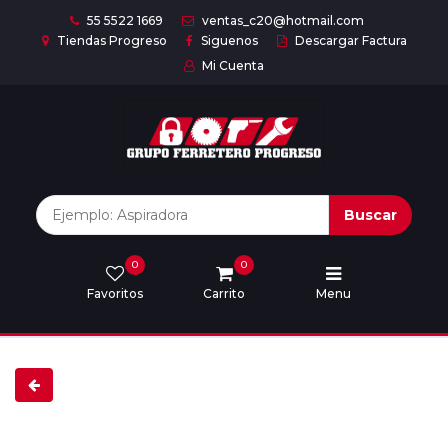
55 5522 1669
ventas_c20@hotmail.com
Tiendas Progreso
Siguenos
Descargar Factura
Mi Cuenta
Inicio
Nuestras
Marcas
Buscar
0
0
Marcas
Favoritos
Carrito
Menu
Descargar
catálogo
Nosotros