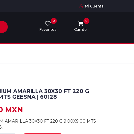
Mi Cuenta
0
0
Favoritos
Carrito
IUM AMARILLA 30X30 FT 220 G
MTS GEESNA | 60128
00 MXN
 AMARILLA 30X30 FT 220 G 9.00X9.00 MTS
8.