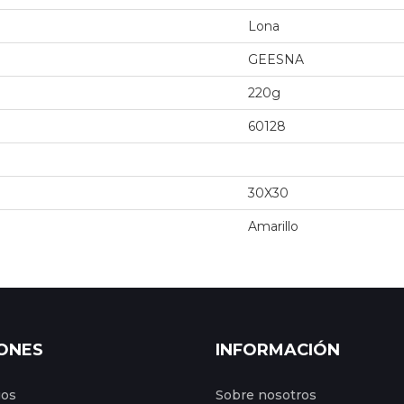
Lona
GEESNA
220g
60128
30X30
Amarillo
ONES
INFORMACIÓN
gos
Sobre nosotros