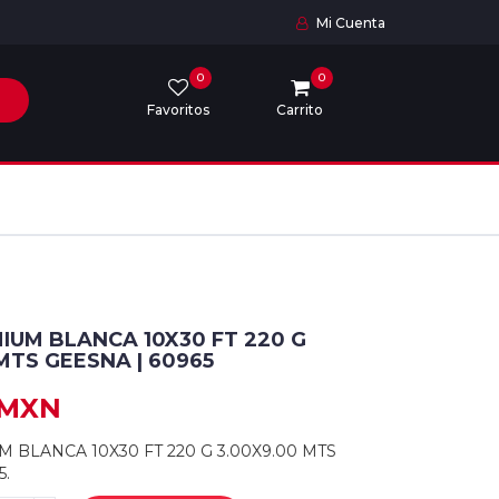
Mi Cuenta
0
0
Favoritos
Carrito
IUM BLANCA 10X30 FT 220 G
MTS GEESNA | 60965
 MXN
 BLANCA 10X30 FT 220 G 3.00X9.00 MTS
5.