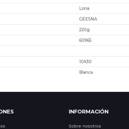
Lona
GEESNA
220g
60965
10X30
Blanca
ONES
INFORMACIÓN
gos
Sobre nosotros