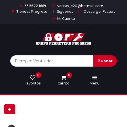
55 5522 1669
ventas_c20@hotmail.com
Tiendas Progreso
Siguenos
Descargar Factura
Mi Cuenta
Inicio
Nuestras
Marcas
Buscar
0
0
Marcas
Favoritos
Carrito
Menu
Descargar
catálogo
Nosotros