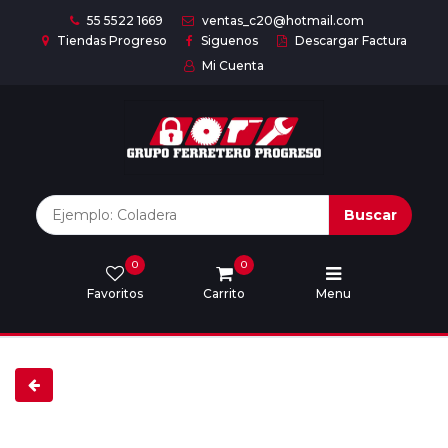
55 5522 1669
ventas_c20@hotmail.com
Tiendas Progreso
Siguenos
Descargar Factura
Mi Cuenta
Inicio
Nuestras
Marcas
Buscar
0
0
Marcas
Favoritos
Carrito
Menu
Descargar
catálogo
Nosotros