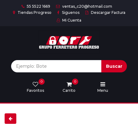
55 5522 1669
ventas_c20@hotmail.com
Tiendas Progreso
Siguenos
Descargar Factura
Mi Cuenta
Inicio
Nuestras
Marcas
Buscar
0
0
Marcas
Favoritos
Carrito
Menu
Descargar
catálogo
Nosotros