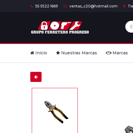
55 5522 1669
ventas_c20@hotmail.com
Ti
Inicio
Nuestras Marcas
Marcas