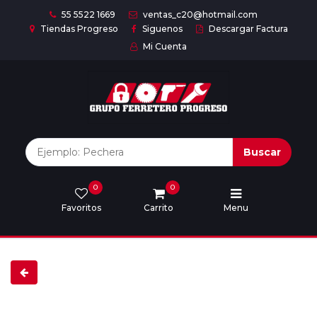
55 5522 1669
ventas_c20@hotmail.com
Tiendas Progreso
Siguenos
Descargar Factura
Mi Cuenta
Inicio
Nuestras
Marcas
Buscar
0
0
Marcas
Favoritos
Carrito
Menu
Descargar
catálogo
Nosotros