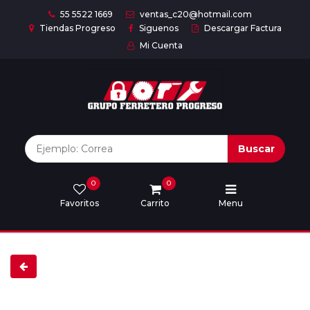
55 5522 1669
ventas_c20@hotmail.com
Tiendas Progreso
Siguenos
Descargar Factura
Mi Cuenta
Inicio
Nuestras
Marcas
Buscar
0
0
Marcas
Favoritos
Carrito
Menu
Descargar
catálogo
Nosotros