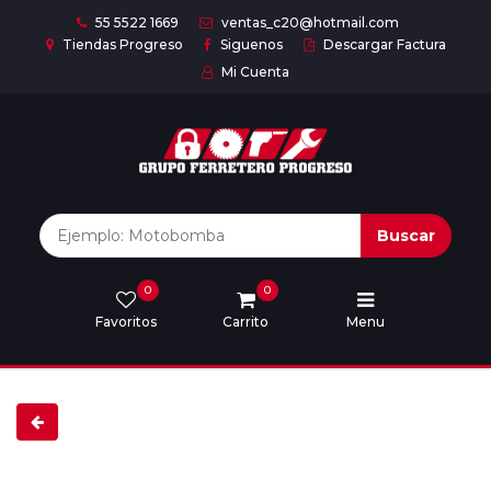
55 5522 1669
ventas_c20@hotmail.com
Tiendas Progreso
Siguenos
Descargar Factura
Mi Cuenta
Inicio
Nuestras
Marcas
Buscar
0
0
Marcas
Favoritos
Carrito
Menu
Descargar
catálogo
Nosotros