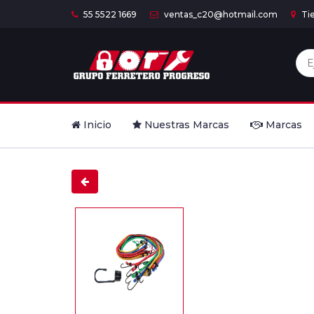
55 5522 1669
ventas_c20@hotmail.com
Ti
Inicio
Nuestras Marcas
Marcas