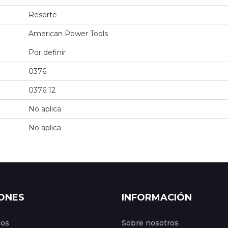
Resorte
American Power Tools
Por definir
0376
0376 12
No aplica
No aplica
ONES
INFORMACIÓN
gos
Sobre nosotros