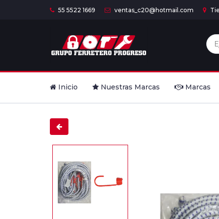
55 5522 1669
ventas_c20@hotmail.com
Ti
Inicio
Nuestras Marcas
Marcas