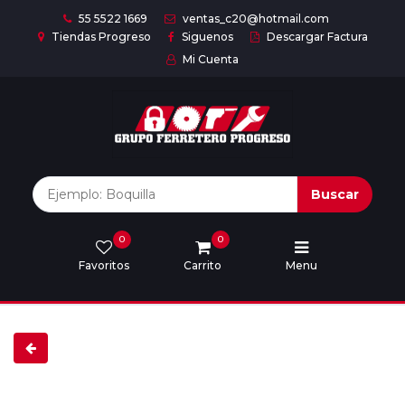
55 5522 1669
ventas_c20@hotmail.com
Tiendas Progreso
Siguenos
Descargar Factura
Mi Cuenta
Inicio
Nuestras
Marcas
Buscar
0
0
Marcas
Favoritos
Carrito
Menu
Descargar
catálogo
Nosotros