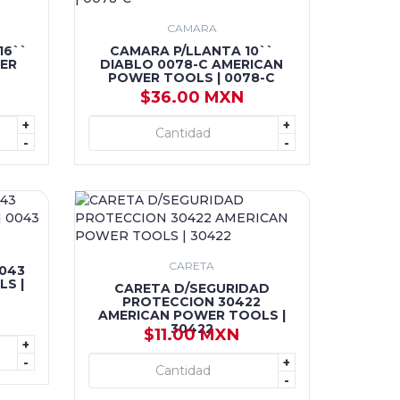
CAMARA
16``
CAMARA P/LLANTA 10``
ER
DIABLO 0078-C AMERICAN
POWER TOOLS | 0078-C
$36.00 MXN
+
+
+ AGREGAR
-
-
CARETA
0043
S |
CARETA D/SEGURIDAD
PROTECCION 30422
AMERICAN POWER TOOLS |
30422
$11.00 MXN
+
-
+
+ AGREGAR
-