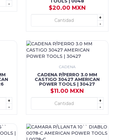
TOOLS | 0048
-
$20.00 MXN
+
+ AGREGAR
-
CADENA
MM
CADENA P/PERRO 3.0 MM
CAN
CASTIGO 30427 AMERICAN
26
POWER TOOLS | 30427
$11.00 MXN
+
+
+ AGREGAR
-
-