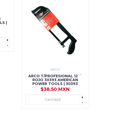
1
S |
+
-
ARCO
ARCO T/PROFESIONAL 12``
ROJO 30393 AMERICAN
POWER TOOLS | 30393
$38.50 MXN
+
+ AGREGAR
-