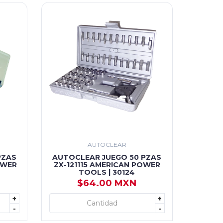
AUTOCLEAR
PZAS
AUTOCLEAR JUEGO 50 PZAS
OWER
ZX-121115 AMERICAN POWER
TOOLS | 30124
$64.00 MXN
+
+
+ AGREGAR
-
-