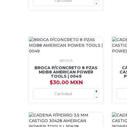
+ AGREGAR
-
BROCA
BROCA P/CONCRETO 8 PZAS
C
MDB8 AMERICAN POWER
CA
TOOLS | 0049
P
$30.00 MXN
+
+ AGREGAR
-