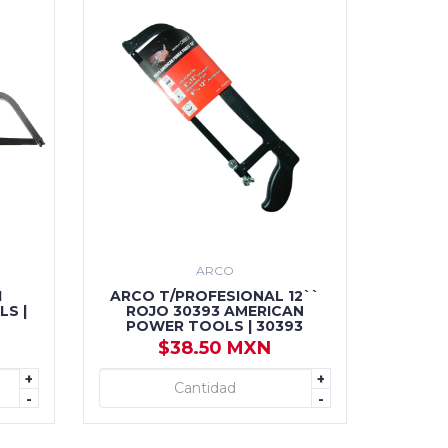
ARCO
1
ARCO T/PROFESIONAL 12``
S |
ROJO 30393 AMERICAN
POWER TOOLS | 30393
$38.50 MXN
+
+
+ AGREGAR
-
-