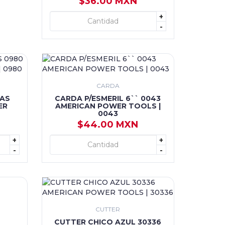
$36.00 MXN
+
+ AGREGAR
-
CARDA
ZAS
CARDA P/ESMERIL 6`` 0043
ER
AMERICAN POWER TOOLS |
0043
$44.00 MXN
+
+
+ AGREGAR
-
-
CUTTER
CUTTER CHICO AZUL 30336