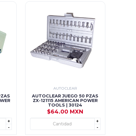
AUTOCLEAR
PZAS
AUTOCLEAR JUEGO 50 PZAS
OWER
ZX-121115 AMERICAN POWER
TOOLS | 30124
$64.00 MXN
+
+
+ AGREGAR
-
-