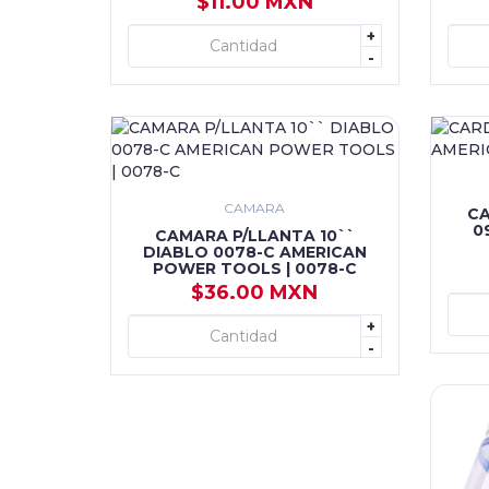
$11.00 MXN
+
+ AGREGAR
-
CAMARA
CA
0
CAMARA P/LLANTA 10``
DIABLO 0078-C AMERICAN
POWER TOOLS | 0078-C
$36.00 MXN
+
+ AGREGAR
-