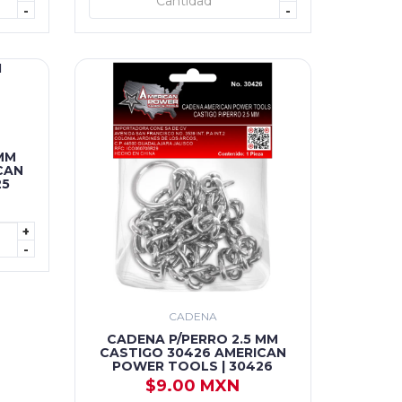
+ AGREGAR
-
-
MM
CAN
25
+
-
CADENA
CADENA P/PERRO 2.5 MM
CASTIGO 30426 AMERICAN
POWER TOOLS | 30426
$9.00 MXN