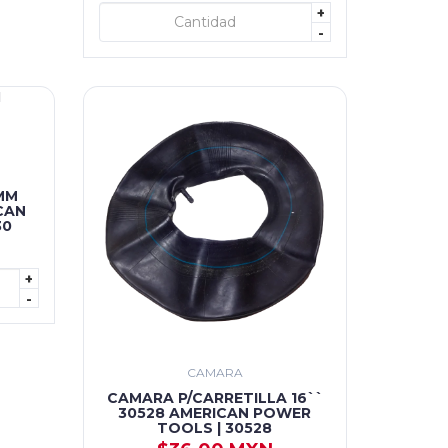
+
+ AGREGAR
-
MM
CAN
30
+
-
CAMARA
CAMARA P/CARRETILLA 16``
30528 AMERICAN POWER
TOOLS | 30528