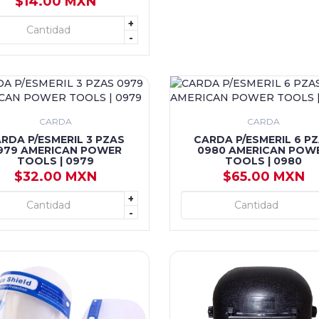
$14.00 MXN
+
+ AGREGAR
-
CARDA
CARDA
RDA P/ESMERIL 3 PZAS
CARDA P/ESMERIL 6 P
979 AMERICAN POWER
0980 AMERICAN POW
TOOLS | 0979
TOOLS | 0980
$32.00 MXN
$65.00 MXN
+
+ AGREGAR
+ AGREGAR
-