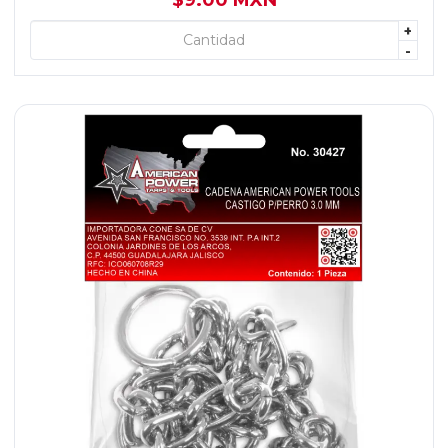
$9.00 MXN
+
+ AGREGAR
-