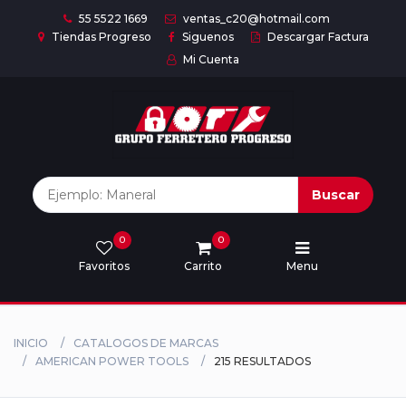
55 5522 1669
ventas_c20@hotmail.com
Tiendas Progreso
Siguenos
Descargar Factura
Mi Cuenta
Inicio
Nuestras
Marcas
Buscar
0
0
Marcas
Favoritos
Carrito
Menu
Descargar
catálogo
INICIO
CATALOGOS DE MARCAS
AMERICAN POWER TOOLS
215 RESULTADOS
Nosotros