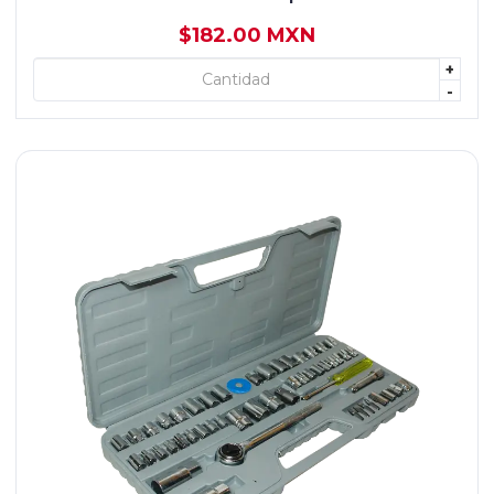
$182.00 MXN
+
+ AGREGAR
-