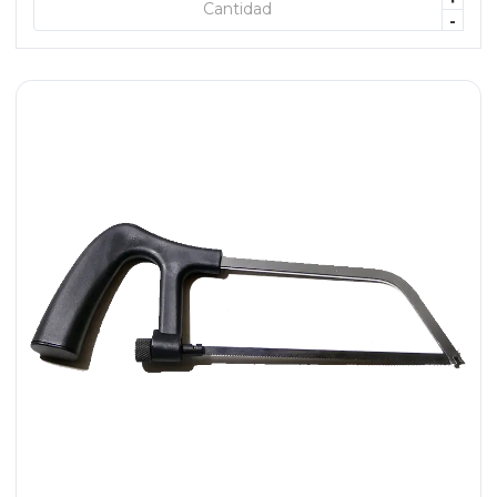
+ AGREGAR
-