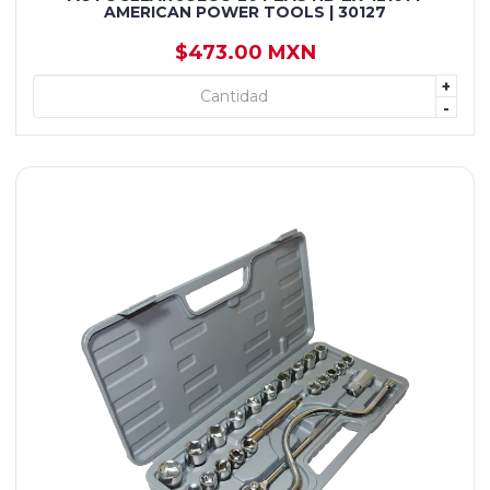
AMERICAN POWER TOOLS | 30127
$473.00 MXN
+
+ AGREGAR
-