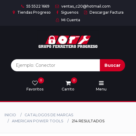
55 5522 1669
ventas_c20@hotmail.com
Tiendas Progreso
Siguenos
Descargar Factura
Mi Cuenta
Inicio
Nuestras
Marcas
Buscar
0
0
Marcas
Favoritos
Carrito
Menu
Descargar
catálogo
INICIO
CATALOGOS DE MARCAS
AMERICAN POWER TOOLS
214 RESULTADOS
Nosotros