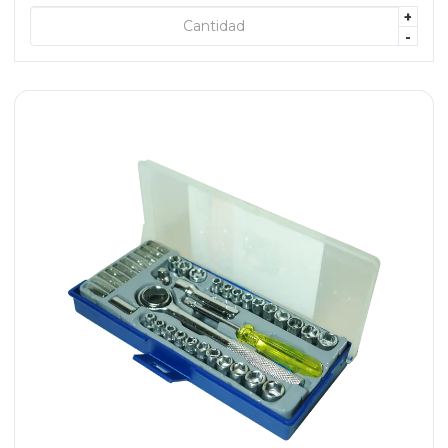
+
+ AGREGAR
-