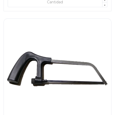
+ AGREGAR
-